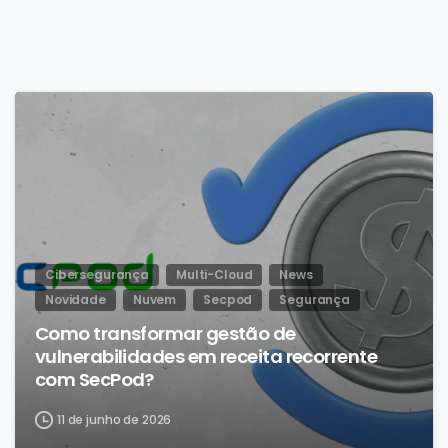
Cibersegurança
Multi-Cloud
News
Novidade
Nuvem
Secpod
Segurança
Como transformar gestão de
vulnerabilidades em receita recorrente
com SecPod?
11 de junho de 2026