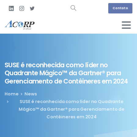
Contato
SUSE
é
reconhecida
como
líder
no
Quadrante
Mágico™
da
Gartner®
para
Gerenciamento
de
Contêineres
em
2024
Home
News
SUSE é reconhecida como líder no Quadrante
Mágico™ da Gartner® para Gerenciamento de
Contêineres em 2024