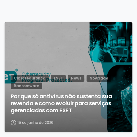
Cibersegurança
ESET
News
Novidade
Ransomware
Por que só antivírus não sustenta sua
revenda e como evoluir para serviços
gerenciados com ESET
15 de junho de 2026