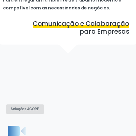
Para
entregar
um
ambiente
de
trabalho
moderno
e
compatível
com
as
necessidades
de
negócios.
Comunicação e Colaboração
para Empresas
Soluções ACORP