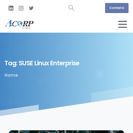
Contato
Tag:
SUSE
Linux
Enterprise
Home