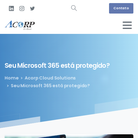
Contato
Seu
Microsoft
365
está
protegido?
Home
Acorp Cloud Solutions
Seu Microsoft 365 está protegido?