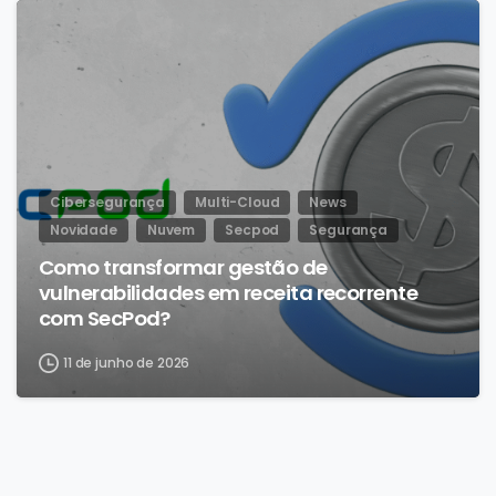
Cibersegurança
Multi-Cloud
News
Novidade
Nuvem
Secpod
Segurança
Como transformar gestão de
vulnerabilidades em receita recorrente
com SecPod?
11 de junho de 2026