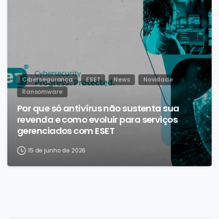
Cibersegurança
ESET
News
Novidade
Ransomware
Por que só antivírus não sustenta sua
revenda e como evoluir para serviços
gerenciados com ESET
15 de junho de 2026