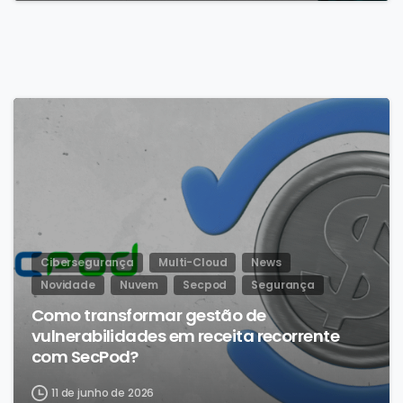
Cibersegurança
Multi-Cloud
News
Novidade
Nuvem
Secpod
Segurança
Como transformar gestão de
vulnerabilidades em receita recorrente
com SecPod?
11 de junho de 2026