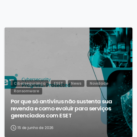
Cibersegurança
ESET
News
Novidade
Ransomware
Por que só antivírus não sustenta sua
revenda e como evoluir para serviços
gerenciados com ESET
15 de junho de 2026